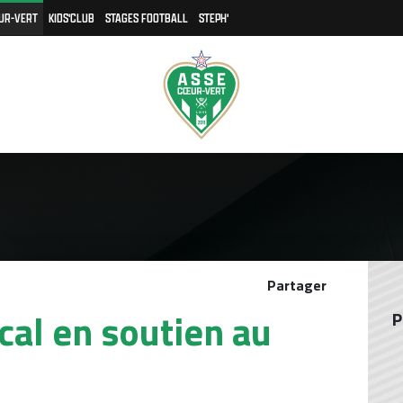
UR-VERT
KIDS'CLUB
STAGES FOOTBALL
STEPH'
Partager
cal en soutien au
P