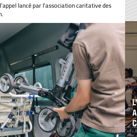
'appel lancé par l'association caritative des
n.
L
A
C