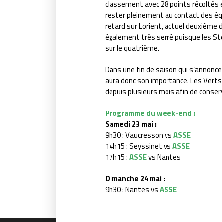
classement avec 28 points récoltés e
rester pleinement au contact des éq
retard sur Lorient, actuel deuxième d
également très serré puisque les S
sur le quatrième.
Dans une fin de saison qui s’annonc
aura donc son importance. Les Verts d
depuis plusieurs mois afin de conserv
Programme du week-end :
Samedi 23 mai :
9h30 : Vaucresson vs
ASSE
14h15 : Seyssinet vs
ASSE
17h15 :
ASSE
vs Nantes
Dimanche 24 mai :
9h30 : Nantes vs
ASSE