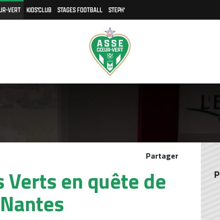
UR-VERT
KIDS'CLUB
STAGES FOOTBALL
STEPH'
Partager
es Verts en quête de
P
 Nantes