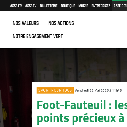
ASSE.FR
ASSE.TV
BILLETTERIE
BOUTIQUE
MUSÉE
ENTREPRISES
ASSE CŒ
NOS VALEURS
NOS ACTIONS
NOTRE ENGAGEMENT VERT
SPORT POUR TOUS
Vendredi 22 Mai 2026 à 11h48
Foot-Fauteuil : l
points précieux à