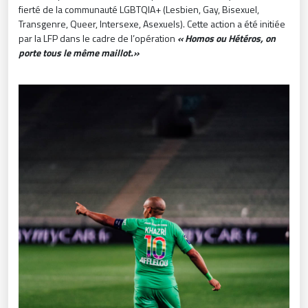
fierté de la communauté LGBTQIA+ (Lesbien, Gay, Bisexuel,
Transgenre, Queer, Intersexe, Asexuels). Cette action a été initiée
par la LFP dans le cadre de l’opération
« Homos ou Hétéros, on
porte tous le même maillot.»