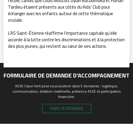
l’école, tandis que Louis Mouton, Dylan Batubinsika et Florian
Tardieu étaient présents aux côtés du Kids' Club pour
échanger avec les enfants autour de cette thématique
cruciale.
L’AS Saint-Étienne réaffirme l'importance capitale qu'elle
accorde à la lutte contre les discriminations et à la protection
des plus jeunes, qui restent au cœur de ses actions.
FORMULAIRE DE DEMANDE D’ACCOMPAGNEMENT
ASSE Cœur-Vert peut vous soutenir dans 5 domaines : logistique,
communication, dotation matérielle, présence ASSE et participation
financière.
FAIRE LA DEMANDE