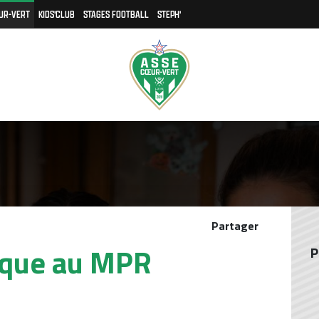
UR-VERT
KIDS'CLUB
STAGES FOOTBALL
STEPH'
Partager
que au MPR
P