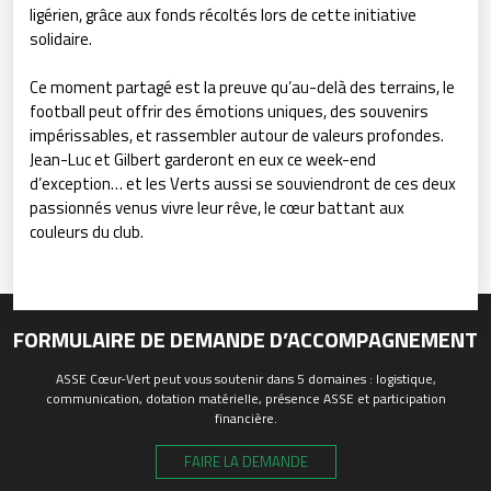
ligérien, grâce aux fonds récoltés lors de cette initiative
solidaire.
Ce moment partagé est la preuve qu’au-delà des terrains, le
football peut offrir des émotions uniques, des souvenirs
impérissables, et rassembler autour de valeurs profondes.
Jean-Luc et Gilbert garderont en eux ce week-end
d’exception… et les Verts aussi se souviendront de ces deux
passionnés venus vivre leur rêve, le cœur battant aux
couleurs du club.
FORMULAIRE DE DEMANDE D’ACCOMPAGNEMENT
ASSE Cœur-Vert peut vous soutenir dans 5 domaines : logistique,
communication, dotation matérielle, présence ASSE et participation
financière.
FAIRE LA DEMANDE