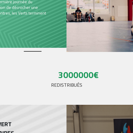
ert étaient au départ du Run Handi Nature 42 pour
 humaine et sportive aux côtés de centaines de
inclusion.Ce mercredi 10 juin, ASSE Cœur-Vert a
Run Handi Nature...
3000000
€
REDISTRIBUÉS
VERT
AIRES