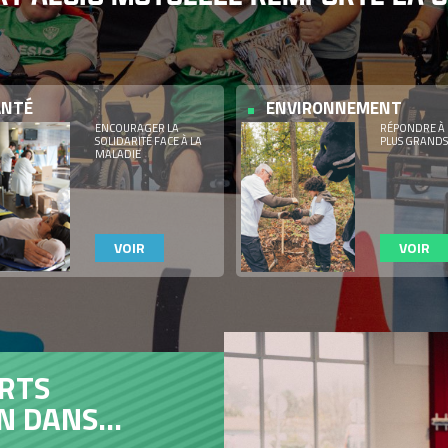
ANTÉ
ENVIRONNEMENT
ENCOURAGER LA
RÉPONDRE À 
SOLIDARITÉ FACE À LA
PLUS GRANDS
MALADIE
VOIR
VOIR
IF ET AVENTURE SOLIDAIRE
DI NATURE 42