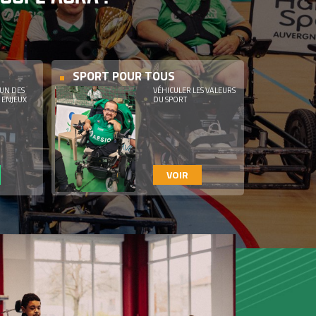
SPORT POUR TOUS
UN DES
VÉHICULER LES VALEURS
 ENJEUX
DU SPORT
VOIR