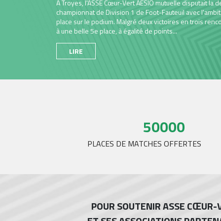
Deux équipes d’ASSE Cœur-V
partager une belle aventure
participants engagés pour l’
participé à la 5e édition du 
LIRE
50000
PLACES DE MATCHES OFFERTES
POUR SOUTENIR ASSE CŒUR-
ET SES ASSOCIATIONS PARTEN