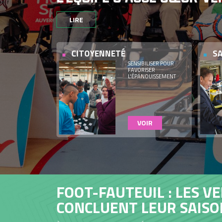
LIRE
CITOYENNETÉ
S
SENSIBILISER POUR
FAVORISER
L'ÉPANOUISSEMENT
VOIR
DÉFI SPORT
AU RUN HAN