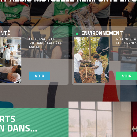
ANTÉ
ENVIRONNEMENT
ENCOURAGER LA
RÉPONDRE À 
SOLIDARITÉ FACE À LA
PLUS GRANDS
MALADIE
VOIR
VOIR
DÉFI SPORTIF ET AVENTURE S
AU RUN HANDI NATURE 42