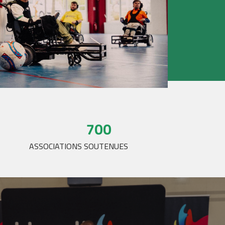
re 42 pour
ines de
-Vert a
700
ASSOCIATIONS SOUTENUES