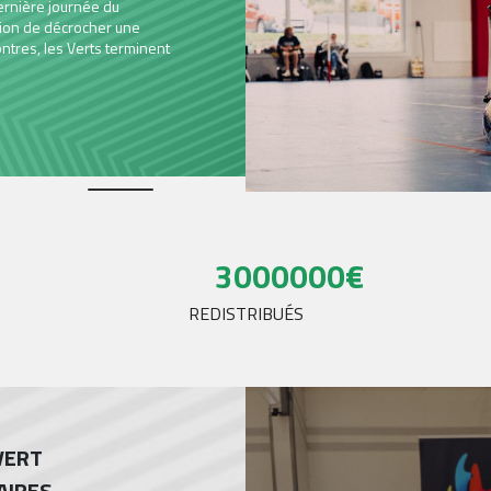
Deux équipes d’ASSE Cœur-Vert étaient au départ du Run Handi Natu
partager une belle aventure humaine et sportive aux côtés de centa
participants engagés pour l’inclusion.Ce mercredi 10 juin, ASSE Cœur
participé à la 5e édition du Run Handi Nature...
LIRE
3000000
€
REDISTRIBUÉS
VERT
AIRES