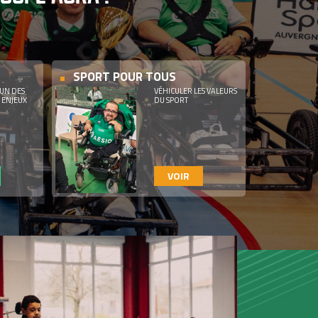
SPORT POUR TOUS
UN DES
VÉHICULER LES VALEURS
 ENJEUX
DU SPORT
VOIR
OLIDAIRE