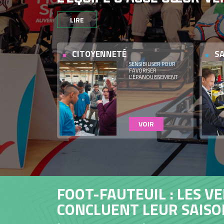
LIRE
CITOYENNETÉ
S
SENSIBILISER POUR
FAVORISER
L'ÉPANOUISSEMENT
VOIR